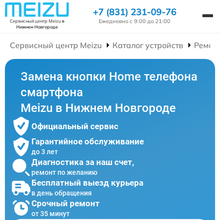
+7 (831) 231-09-76
Ежедневно с 9:00 до 21:00
Сервисный центр Meizu
в
Нижнем Новгороде
Сервисный центр Meizu
Каталог устройств
Ремон
Замена кнопки Home телефона
смартфона
Meizu в Нижнем Новгороде
Официальный сервис
Гарантийное обслуживание
до 3 лет
Диагностика за наш счет,
ремонт по желанию
Бесплатный выезд курьера
в день обращения
Срочный ремонт
от 35 минут