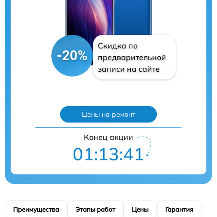
Скидка по
-20%
предварительной
записи на сайте
Цены на ремонт
Конец акции
01:13:40
Преимущества
Этапы работ
Цены
Гарантия
М