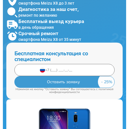
смартфона Meizu X8 до 3 лет
Диагностика за наш счет,
ремонт по желанию
Бесплатный выезд курьера
в день обращения
Срочный ремонт
смартфона Meizu X8 от 35 минут
Бесплатная консультация со
специалистом
Оставить заявку
Нажимая на кнопку "Оставить заявку" Вы соглашаетесь c
политикой
конфиденциальности