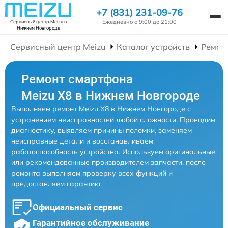
+7 (831) 231-09-76
Ежедневно с 9:00 до 21:00
Сервисный центр Meizu
в
Нижнем Новгороде
Сервисный центр Meizu
Каталог устройств
Ремон
Ремонт смартфона
Meizu X8 в Нижнем Новгороде
Выполняем ремонт Meizu X8 в Нижнем Новгороде с
устранением неисправностей любой сложности. Проводим
диагностику, выявляем причины поломки, заменяем
неисправные детали и восстанавливаем
работоспособность устройства. Используем оригинальные
или рекомендованные производителем запчасти, после
ремонта выполняем проверку всех функций и
предоставляем гарантию.
Официальный сервис
Гарантийное обслуживание