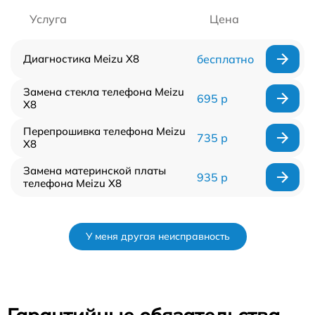
Услуга
Цена
Диагностика Meizu X8
бесплатно
Замена стекла телефона Meizu
695 р
X8
Перепрошивка телефона Meizu
735 р
X8
Замена материнской платы
935 р
телефона Meizu X8
У меня другая неисправность