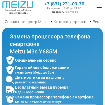
+7 (831) 231-09-76
Ежедневно с 9:00 до 21:00
Сервисный центр Meizu
в
Позвонить
мне утром
Нижнем Новгороде
Сервисный центр Meizu
Каталог устройств
Ремон
Замена процессора телефона
смартфона
Meizu M3s Y685M
Официальный сервис
Гарантийное обслуживание
смартфона Meizu до 3 лет
Диагностика за наш счет,
ремонт по желанию
Бесплатный выезд курьера
в день обращения
Замена процессора телефона смартфона
Meizu M3s Y685M от 35 минут