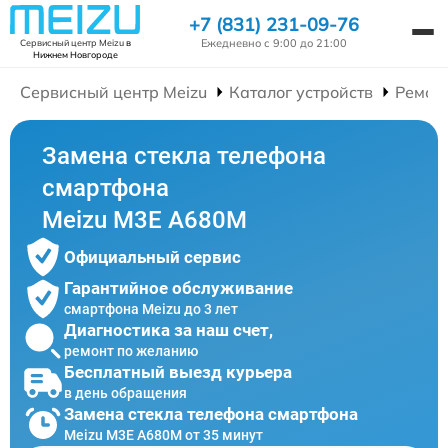
+7 (831) 231-09-76
Ежедневно с 9:00 до 21:00
Сервисный центр Meizu
в
Нижнем Новгороде
Сервисный центр Meizu
Каталог устройств
Ремон
Замена стекла телефона
смартфона
Meizu M3E A680M
Официальный сервис
Гарантийное обслуживание
смартфона Meizu до 3 лет
Диагностика за наш счет,
ремонт по желанию
Бесплатный выезд курьера
в день обращения
Замена стекла телефона смартфона
Meizu M3E A680M от 35 минут