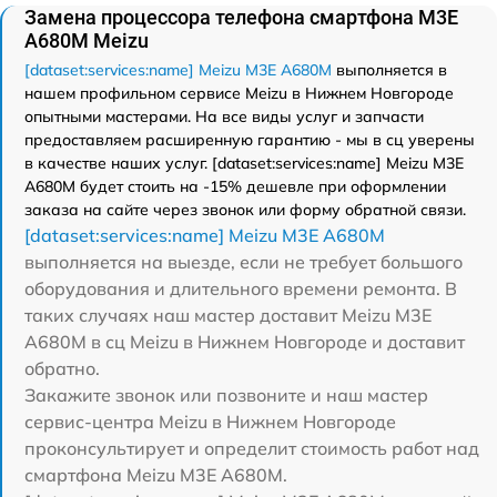
Замена процессора телефона смартфона M3E
A680M Meizu
[dataset:services:name] Meizu M3E A680M
выполняется в
нашем профильном сервисе Meizu в Нижнем Новгороде
опытными мастерами. На все виды услуг и запчасти
предоставляем расширенную гарантию - мы в сц уверены
в качестве наших услуг. [dataset:services:name] Meizu M3E
A680M будет стоить на -15% дешевле при оформлении
заказа на сайте через звонок или форму обратной связи.
[dataset:services:name] Meizu M3E A680M
выполняется на выезде, если не требует большого
оборудования и длительного времени ремонта. В
таких случаях наш мастер доставит Meizu M3E
A680M в сц Meizu в Нижнем Новгороде и доставит
обратно.
Закажите звонок или позвоните и наш мастер
сервис-центра Meizu в Нижнем Новгороде
проконсультирует и определит стоимость работ над
смартфона Meizu M3E A680M.