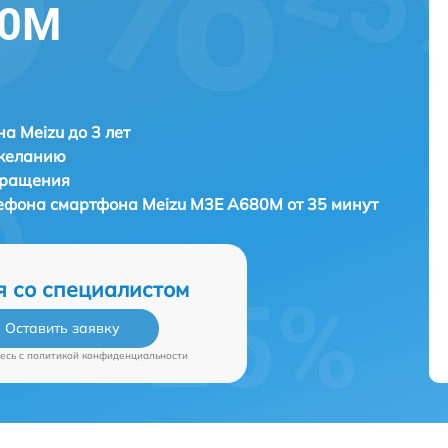
80M
а Meizu до 3 лет
 желанию
бращения
лефона смартфона
Meizu M3E A680M от 35 минут
я со специалистом
Оставить заявку
есь c
политикой конфиденциальности