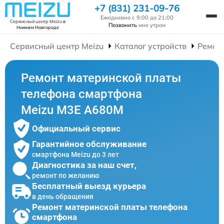
+7 (831) 231-09-76
Ежедневно с 9:00 до 21:00
Сервисный центр Meizu
в
Позвонить
мне утром
Нижнем Новгороде
Сервисный центр Meizu
Каталог устройств
Ремон
Ремонт материнской платы
телефона смартфона
Meizu M3E A680M
Официальный сервис
Гарантийное обслуживание
смартфона Meizu до 3 лет
Диагностика за наш счет,
ремонт по желанию
Бесплатный выезд курьера
в день обращения
Ремонт материнской платы телефона
смартфона