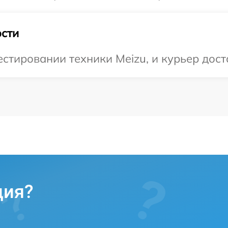
сти
тировании техники Meizu, и курьер доста
ция?