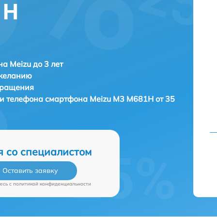
1H
а Meizu до 3 лет
 желанию
бращения
ки телефона смартфона
Meizu M3 M681H от 35
я со специалистом
Оставить заявку
есь c
политикой конфиденциальности