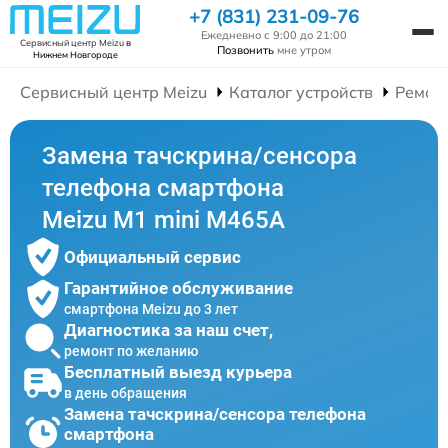
+7 (831) 231-09-76
Ежедневно с 9:00 до 21:00
Сервисный центр Meizu
в
Позвонить
мне утром
Нижнем Новгороде
Сервисный центр Meizu
Каталог устройств
Ремон
Замена тачскрина/сенсора
телефона смартфона
Meizu M1 mini M465A
Официальный сервис
Гарантийное обслуживание
смартфона Meizu до 3 лет
Диагностика за наш счет,
ремонт по желанию
Бесплатный выезд курьера
в день обращения
Замена тачскрина/сенсора телефона
смартфона