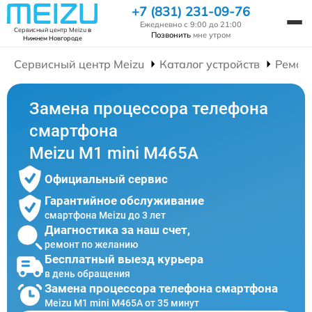
+7 (831) 231-09-76
Ежедневно с 9:00 до 21:00
Сервисный центр Meizu
в
Позвонить
мне утром
Нижнем Новгороде
Сервисный центр Meizu
Каталог устройств
Ремон
Замена процессора телефона
смартфона
Meizu M1 mini M465A
Официальный сервис
Гарантийное обслуживание
смартфона Meizu до 3 лет
Диагностика за наш счет,
ремонт по желанию
Бесплатный выезд курьера
в день обращения
Замена процессора телефона смартфона
Meizu M1 mini M465A от 35 минут