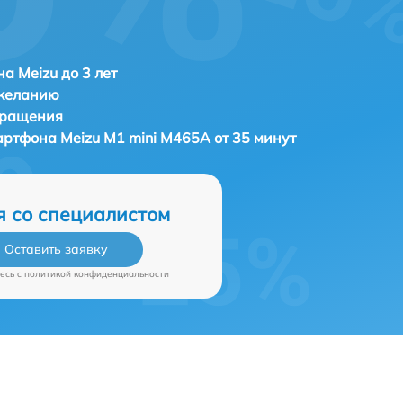
а Meizu до 3 лет
 желанию
бращения
мартфона
Meizu M1 mini M465A от 35 минут
я со специалистом
Оставить заявку
есь c
политикой конфиденциальности