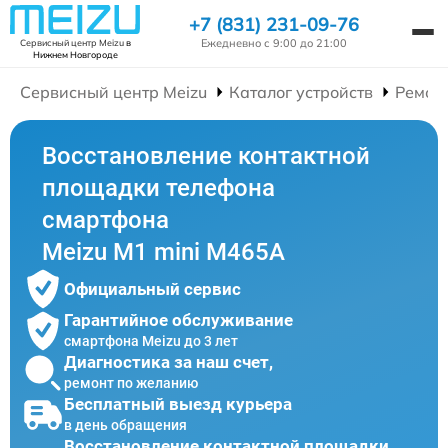
+7 (831) 231-09-76
Ежедневно с 9:00 до 21:00
Сервисный центр Meizu
в
Нижнем Новгороде
Сервисный центр Meizu
Каталог устройств
Ремон
Восстановление контактной
площадки телефона
смартфона
Meizu M1 mini M465A
Официальный сервис
Гарантийное обслуживание
смартфона Meizu до 3 лет
Диагностика за наш счет,
ремонт по желанию
Бесплатный выезд курьера
в день обращения
Восстановление контактной площадки