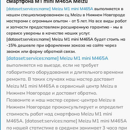
смартфона M1 mini M465A Meizu
[dataset:services:name] Meizu M1 mini M465A
выполняется в
нашем специализированном сц Meizu в Нижнем Новгороде
мастерами с огромным опытом - от 5 лет. На все виды работ
и запчасти предоставляем расширенную гарантию - мы в
сервисе уверены в качестве наших услуг.
[dataset:services:name] Meizu M1 mini M465A будет стоить на
-15% дешевле при оформлении заказа на сайте через
звонок или форму обратной связи.
[dataset:services:name] Meizu M1 mini M465A
выполняется на выезде, если не требует
габаритного оборудования и длительного времени
ремонта. В таких случаях наш мастер доставит
Meizu M1 mini M465A в сервисный центр Meizu в
Нижнем Новгороде и доставит обратно.
Позвоните и наш мастер сервис-центра Meizu в
Нижнем Новгороде проконсультирует и определит
стоимость работ над смартфона Meizu M1 mini
M465A. [dataset:services:name] Meizu M1 mini M465A
по нашей статистике в среднем занимает 3 часа при