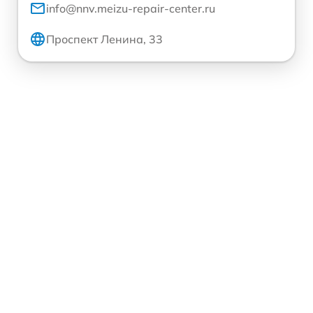
info@nnv.meizu-repair-center.ru
Проспект Ленина, 33