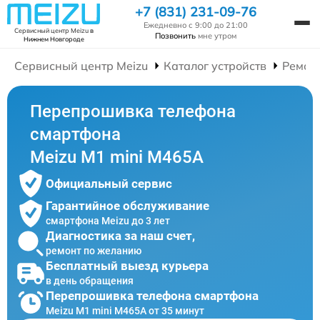
+7 (831) 231-09-76
Ежедневно с 9:00 до 21:00
Сервисный центр Meizu
в
Позвонить
мне утром
Нижнем Новгороде
Сервисный центр Meizu
Каталог устройств
Ремон
Перепрошивка телефона
смартфона
Meizu M1 mini M465A
Официальный сервис
Гарантийное обслуживание
смартфона Meizu до 3 лет
Диагностика за наш счет,
ремонт по желанию
Бесплатный выезд курьера
в день обращения
Перепрошивка телефона смартфона
Meizu M1 mini M465A от 35 минут