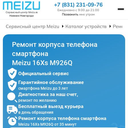
+7 (831) 231-09-76
Ежедневно с 9:00 до 21:00
Сервисный центр Meizu
в
Позвонить
мне утром
Нижнем Новгороде
Сервисный центр Meizu
Каталог устройств
Ремон
Ремонт корпуса телефона
смартфона
Meizu 16Xs M926Q
Официальный сервис
Гарантийное обслуживание
смартфона Meizu до 3 лет
Диагностика за наш счет,
ремонт по желанию
Бесплатный выезд курьера
в день обращения
Ремонт корпуса телефона смартфона
Meizu 16Xs M926Q от 35 минут