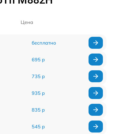
Цена
бесплатно
695 р
735 р
935 р
835 р
545 р