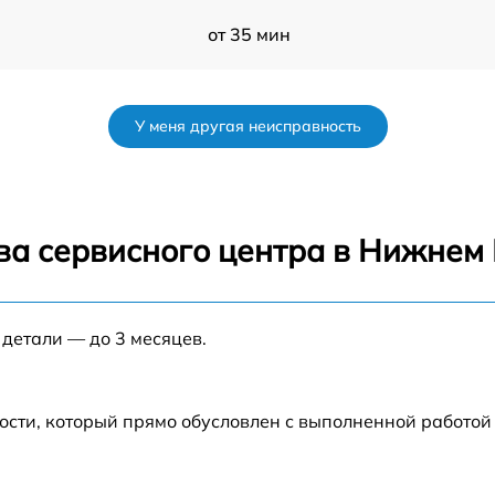
от 35 мин
от 35 мин
У меня другая неисправность
от 35 мин
от 45 мин
ва сервисного центра в Нижнем
2H
от 60 мин
Th
 детали — до 3 месяцев.
от 35 мин
от 30 мин
ости, который прямо обусловлен с выполненной работой
от 50 мин