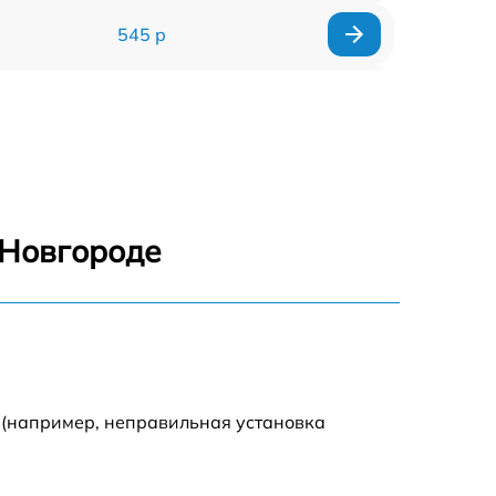
545 р
635 р
635 р
645 р
 Новгороде
835 р
635 р
545 р
 (например, неправильная установка
695 р