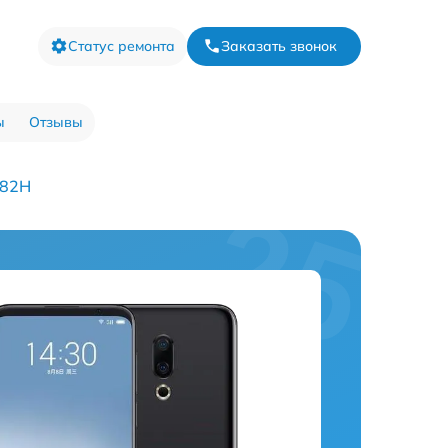
Статус ремонта
Заказать звонок
ы
Отзывы
882H