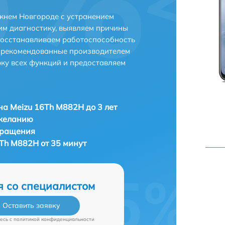
жнем Новгороде с устранением
м диагностику, выявляем причины
восстанавливаем работоспособность
и рекомендованные производителем
рку всех функций и предоставляем
а Meizu 16Th M882H до 3 лет
 желанию
бращения
Th M882H от 35 минут
я со специалистом
Оставить заявку
есь c
политикой конфиденциальности