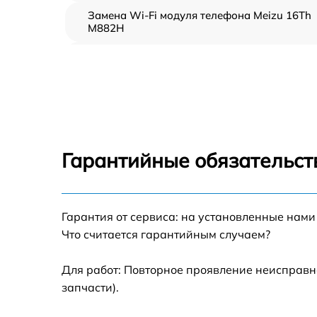
Замена Wi-Fi модуля телефона Meizu 16Th
M882H
Замена антенного модуля телефона Meizu
16Th M882H
Замена разъема питания телефона Meizu
16Th M882H
Замена динамика (с расклейкой) телефона
Meizu 16Th M882H
Гарантийные обязательст
Ремонт корпуса телефона Meizu 16Th M88
Замена гнезда зарядки телефона Meizu 16
Гарантия от сервиса: на установленные нами
M882H
Что считается гарантийным случаем?
Замена аккумулятора/батареи телефона
Meizu 16Th M882H
Для работ: Повторное проявление неисправн
запчасти).
Замена матрицы телефона Meizu 16Th
M882H